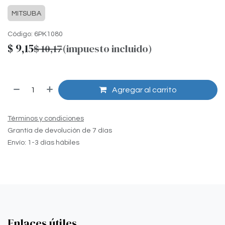
MITSUBA
Código:
6PK1080
$
9,15
$
10,17
(impuesto incluido)
Agregar al carrito
Términos y condiciones
Grantía de devolución de 7 días
Envío: 1-3 días hábiles
Enlaces útiles