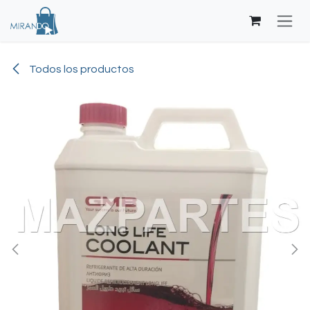
Ir al contenido
Todos los productos