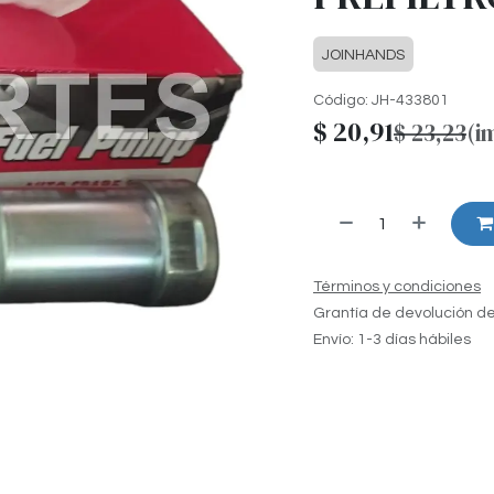
JOINHANDS
Código:
JH-433801
$
20,91
$
23,23
(i
Términos y condiciones
Grantía de devolución de
Envío: 1-3 días hábiles